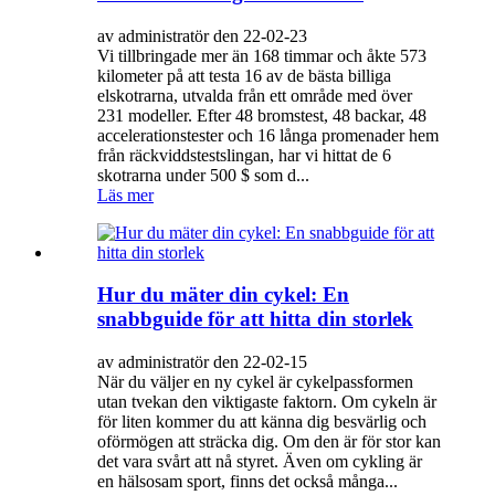
av administratör den 22-02-23
Vi tillbringade mer än 168 timmar och åkte 573
kilometer på att testa 16 av de bästa billiga
elskotrarna, utvalda från ett område med över
231 modeller. Efter 48 bromstest, 48 backar, 48
accelerationstester och 16 långa promenader hem
från räckviddstestslingan, har vi hittat de 6
skotrarna under 500 $ som d...
Läs mer
Hur du mäter din cykel: En
snabbguide för att hitta din storlek
av administratör den 22-02-15
När du väljer en ny cykel är cykelpassformen
utan tvekan den viktigaste faktorn. Om cykeln är
för liten kommer du att känna dig besvärlig och
oförmögen att sträcka dig. Om den är för stor kan
det vara svårt att nå styret. Även om cykling är
en hälsosam sport, finns det också många...