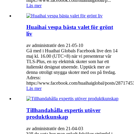
https://www.facebook.com/huaihaiglobal/p...
Läs mer
Huaihai vespa bästa valet för grönt
liv
av administratör den 21-05-10
Gå med i Huaihai Globals Facebook live den 14
maj kl. 16.00 (UTC+8) när vi presenterar vår
TLS-Plus, en ny elektrisk skoter som har ett
italienskt designat utseende. Upptäck mer av
denna otroligt snygga skoter med oss ​​på fredag.
Adress:
https://www.facebook.com/huaihaiglobal/posts/28717453
Läs mer
Tillhandahålla expertis utöver
produktkunskap
av administratör den 21-04-03
Vill du veta hur man enkelt felsöker strömfel i