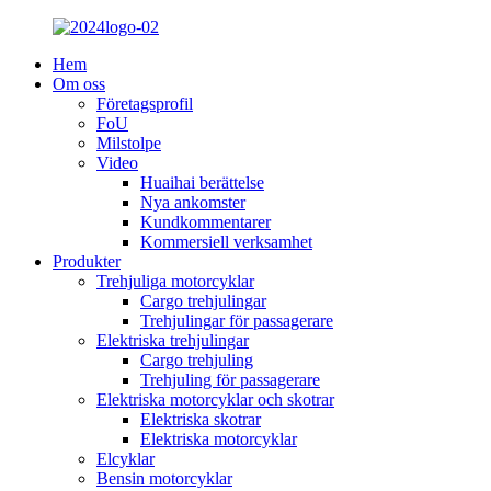
Hem
Om oss
Företagsprofil
FoU
Milstolpe
Video
Huaihai berättelse
Nya ankomster
Kundkommentarer
Kommersiell verksamhet
Produkter
Trehjuliga motorcyklar
Cargo trehjulingar
Trehjulingar för passagerare
Elektriska trehjulingar
Cargo trehjuling
Trehjuling för passagerare
Elektriska motorcyklar och skotrar
Elektriska skotrar
Elektriska motorcyklar
Elcyklar
Bensin motorcyklar