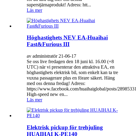
superstjärnaprodukt! Adress: htt...
Läs mer
Höghastighets NEV EA-Huaihai
Fast&Furious III
av administratör 21-06-17
Se oss live fredagen den 18 juni kl. 16.00 (+8
UTC) när vi presenterar den attraktiva EA, en
höghastighets elektrisk bil, som enkelt kan ta tre
vuxna passagerare plus en förare säkert. Häng
med oss ​​denna fredag! Adress:
https://www.facebook.com/huaihaiglobal/posts/289853
High-speed new en...
Läs mer
Elektrisk pickup för trehjuling
HUAIHAI K-PE140