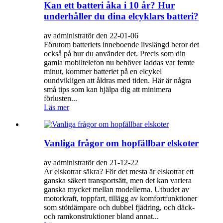
Kan ett batteri åka i 10 år? Hur
underhåller du dina elcyklars batteri?
av administratör den 22-01-06
Förutom batteriets inneboende livslängd beror det
också på hur du använder det. Precis som din
gamla mobiltelefon nu behöver laddas var femte
minut, kommer batteriet på en elcykel
oundvikligen att åldras med tiden. Här är några
små tips som kan hjälpa dig att minimera
förlusten...
Läs mer
Vanliga frågor om hopfällbar elskoter
av administratör den 21-12-22
Är elskotrar säkra? För det mesta är elskotrar ett
ganska säkert transportsätt, men det kan variera
ganska mycket mellan modellerna. Utbudet av
motorkraft, toppfart, tillägg av komfortfunktioner
som stötdämpare och dubbel fjädring, och däck-
och ramkonstruktioner bland annat...