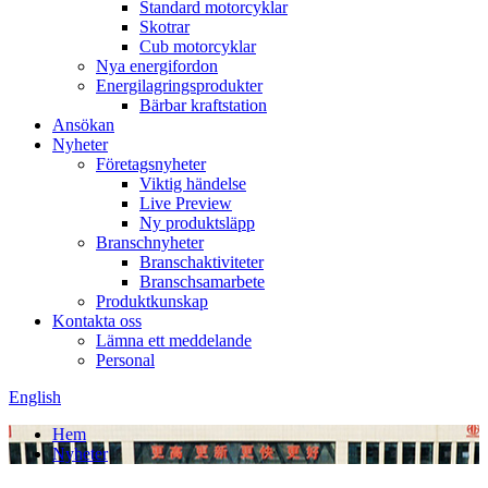
Standard motorcyklar
Skotrar
Cub motorcyklar
Nya energifordon
Energilagringsprodukter
Bärbar kraftstation
Ansökan
Nyheter
Företagsnyheter
Viktig händelse
Live Preview
Ny produktsläpp
Branschnyheter
Branschaktiviteter
Branschsamarbete
Produktkunskap
Kontakta oss
Lämna ett meddelande
Personal
English
Hem
Nyheter