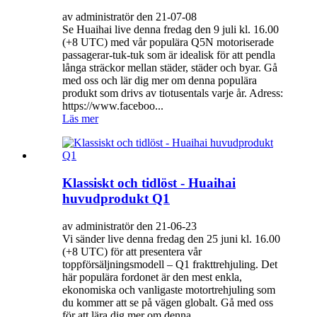
av administratör den 21-07-08
Se Huaihai live denna fredag ​​den 9 juli kl. 16.00
(+8 UTC) med vår populära Q5N motoriserade
passagerar-tuk-tuk som är idealisk för att pendla
långa sträckor mellan städer, städer och byar. Gå
med oss ​​och lär dig mer om denna populära
produkt som drivs av tiotusentals varje år. Adress:
https://www.faceboo...
Läs mer
Klassiskt och tidlöst - Huaihai
huvudprodukt Q1
av administratör den 21-06-23
Vi sänder live denna fredag ​​den 25 juni kl. 16.00
(+8 UTC) för att presentera vår
toppförsäljningsmodell – Q1 frakttrehjuling. Det
här populära fordonet är den mest enkla,
ekonomiska och vanligaste motortrehjuling som
du kommer att se på vägen globalt. Gå med oss ​​
för att lära dig mer om denna