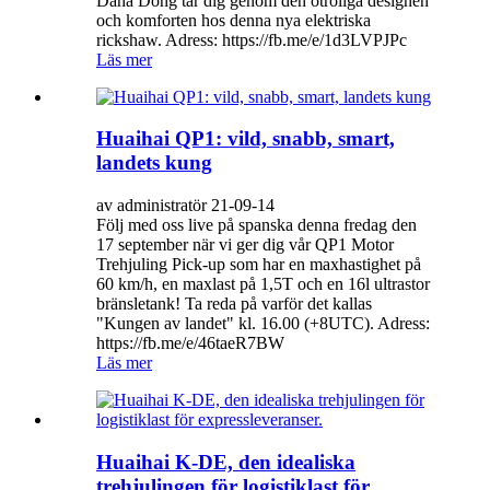
Dana Dong tar dig genom den otroliga designen
och komforten hos denna nya elektriska
rickshaw. Adress: https://fb.me/e/1d3LVPJPc
Läs mer
Huaihai QP1: vild, snabb, smart,
landets kung
av administratör 21-09-14
Följ med oss ​​live på spanska denna fredag ​​den
17 september när vi ger dig vår QP1 Motor
Trehjuling Pick-up som har en maxhastighet på
60 km/h, en maxlast på 1,5T och en 16l ultrastor
bränsletank! Ta reda på varför det kallas
"Kungen av landet" kl. 16.00 (+8UTC). Adress:
https://fb.me/e/46taeR7BW
Läs mer
Huaihai K-DE, den idealiska
trehjulingen för logistiklast för