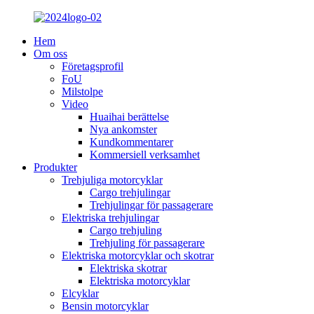
Hem
Om oss
Företagsprofil
FoU
Milstolpe
Video
Huaihai berättelse
Nya ankomster
Kundkommentarer
Kommersiell verksamhet
Produkter
Trehjuliga motorcyklar
Cargo trehjulingar
Trehjulingar för passagerare
Elektriska trehjulingar
Cargo trehjuling
Trehjuling för passagerare
Elektriska motorcyklar och skotrar
Elektriska skotrar
Elektriska motorcyklar
Elcyklar
Bensin motorcyklar