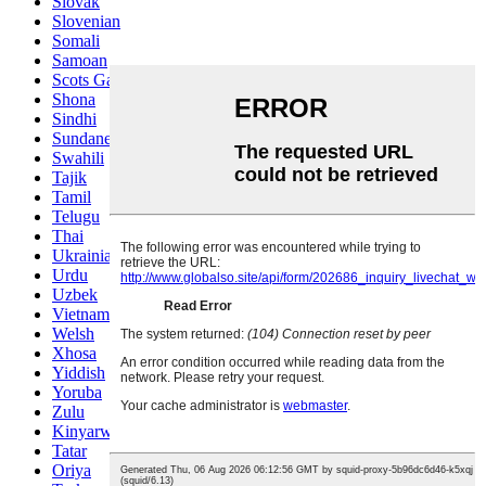
Slovak
Slovenian
Somali
Samoan
Scots Gaelic
Shona
Sindhi
Sundanese
Swahili
Tajik
Tamil
Telugu
Thai
Ukrainian
Urdu
Uzbek
Vietnamese
Welsh
Xhosa
Yiddish
Yoruba
Zulu
Kinyarwanda
Tatar
Oriya