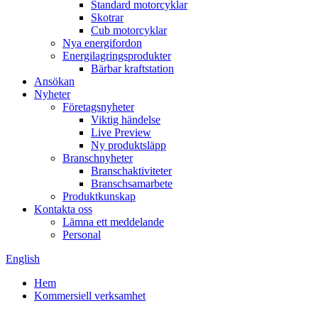
Standard motorcyklar
Skotrar
Cub motorcyklar
Nya energifordon
Energilagringsprodukter
Bärbar kraftstation
Ansökan
Nyheter
Företagsnyheter
Viktig händelse
Live Preview
Ny produktsläpp
Branschnyheter
Branschaktiviteter
Branschsamarbete
Produktkunskap
Kontakta oss
Lämna ett meddelande
Personal
English
Hem
Kommersiell verksamhet