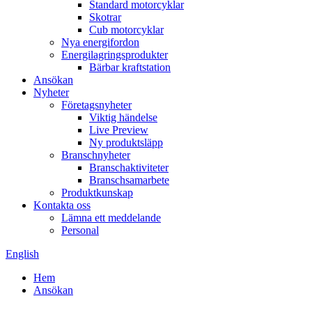
Standard motorcyklar
Skotrar
Cub motorcyklar
Nya energifordon
Energilagringsprodukter
Bärbar kraftstation
Ansökan
Nyheter
Företagsnyheter
Viktig händelse
Live Preview
Ny produktsläpp
Branschnyheter
Branschaktiviteter
Branschsamarbete
Produktkunskap
Kontakta oss
Lämna ett meddelande
Personal
English
Hem
Ansökan