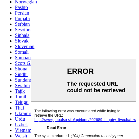
Norwegian
Pashto
Persian
Punjabi
Serbian
Sesotho
Sinhala
Slovak
Slovenian
Somali
Samoan
Scots Gaelic
Shona
Sindhi
Sundanese
Swahili
Tajik
Tamil
Telugu
Thai
Ukrainian
Urdu
Uzbek
Vietnamese
Welsh