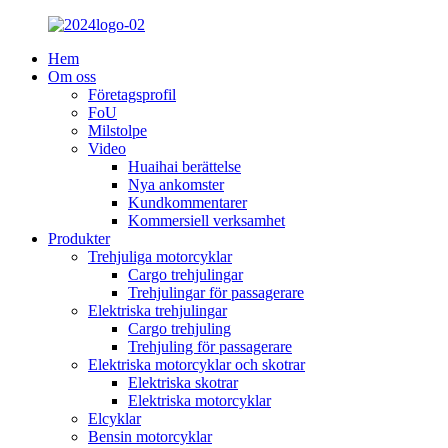
Hem
Om oss
Företagsprofil
FoU
Milstolpe
Video
Huaihai berättelse
Nya ankomster
Kundkommentarer
Kommersiell verksamhet
Produkter
Trehjuliga motorcyklar
Cargo trehjulingar
Trehjulingar för passagerare
Elektriska trehjulingar
Cargo trehjuling
Trehjuling för passagerare
Elektriska motorcyklar och skotrar
Elektriska skotrar
Elektriska motorcyklar
Elcyklar
Bensin motorcyklar