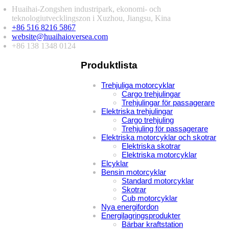
Huaihai-Zongshen industripark, ekonomi- och
teknologiutvecklingszon i Xuzhou, Jiangsu, Kina
+86 516 8216 5867
website@huaihaioversea.com
+86 138 1348 0124
Produktlista
Trehjuliga motorcyklar
Cargo trehjulingar
Trehjulingar för passagerare
Elektriska trehjulingar
Cargo trehjuling
Trehjuling för passagerare
Elektriska motorcyklar och skotrar
Elektriska skotrar
Elektriska motorcyklar
Elcyklar
Bensin motorcyklar
Standard motorcyklar
Skotrar
Cub motorcyklar
Nya energifordon
Energilagringsprodukter
Bärbar kraftstation