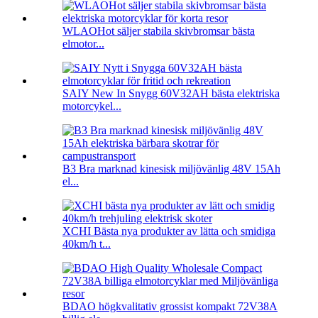
WLAOHot säljer stabila skivbromsar bästa
elmotor...
SAIY New In Snygg 60V32AH bästa elektriska
motorcykel...
B3 Bra marknad kinesisk miljövänlig 48V 15Ah
el...
XCHI Bästa nya produkter av lätta och smidiga
40km/h t...
BDAO högkvalitativ grossist kompakt 72V38A