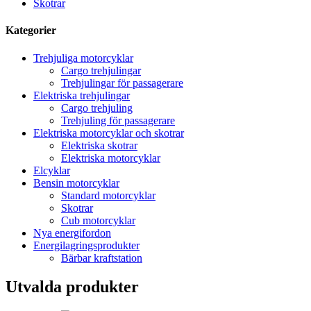
Skotrar
Kategorier
Trehjuliga motorcyklar
Cargo trehjulingar
Trehjulingar för passagerare
Elektriska trehjulingar
Cargo trehjuling
Trehjuling för passagerare
Elektriska motorcyklar och skotrar
Elektriska skotrar
Elektriska motorcyklar
Elcyklar
Bensin motorcyklar
Standard motorcyklar
Skotrar
Cub motorcyklar
Nya energifordon
Energilagringsprodukter
Bärbar kraftstation
Utvalda produkter