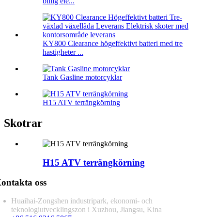
billig ele...
KY800 Clearance högeffektivt batteri med tre
hastigheter ...
Tank Gasline motorcyklar
H15 ATV terrängkörning
Skotrar
H15 ATV terrängkörning
ontakta oss
Huaihai-Zongshen industripark, ekonomi- och
teknologiutvecklingszon i Xuzhou, Jiangsu, Kina