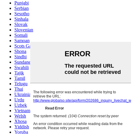
Punjabi
Serbian
Sesotho
Sinhala
Slovak
Slovenian
Somali
Samoan
Scots Gaelic
Shona
Sindhi
Sundanese
Swahili
Tajik
Tamil
Telugu
Thai
Ukrainian
Urdu
Uzbek
Vietnamese
Welsh
Xhosa
Yiddish
Yoruba