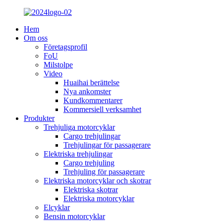
Hem
Om oss
Företagsprofil
FoU
Milstolpe
Video
Huaihai berättelse
Nya ankomster
Kundkommentarer
Kommersiell verksamhet
Produkter
Trehjuliga motorcyklar
Cargo trehjulingar
Trehjulingar för passagerare
Elektriska trehjulingar
Cargo trehjuling
Trehjuling för passagerare
Elektriska motorcyklar och skotrar
Elektriska skotrar
Elektriska motorcyklar
Elcyklar
Bensin motorcyklar