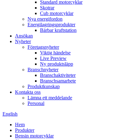
Standard motorcyklar
Skotrar
Cub motorcyklar
Nya energifordon
Energilagringsprodukter
Bärbar kraftstation
Ansökan
Nyheter
Företagsnyheter
Viktig händelse
Live Preview
Ny produktsläpp
Branschnyheter
Branschaktiviteter
Branschsamarbete
Produktkunskap
Kontakta oss
Lämna ett meddelande
Personal
English
Hem
Produkter
Bensin motorcyklar