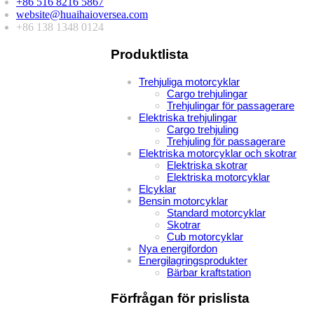
+86 516 8216 5867
website@huaihaioversea.com
+86 138 1348 0124
Produktlista
Trehjuliga motorcyklar
Cargo trehjulingar
Trehjulingar för passagerare
Elektriska trehjulingar
Cargo trehjuling
Trehjuling för passagerare
Elektriska motorcyklar och skotrar
Elektriska skotrar
Elektriska motorcyklar
Elcyklar
Bensin motorcyklar
Standard motorcyklar
Skotrar
Cub motorcyklar
Nya energifordon
Energilagringsprodukter
Bärbar kraftstation
Förfrågan för prislista